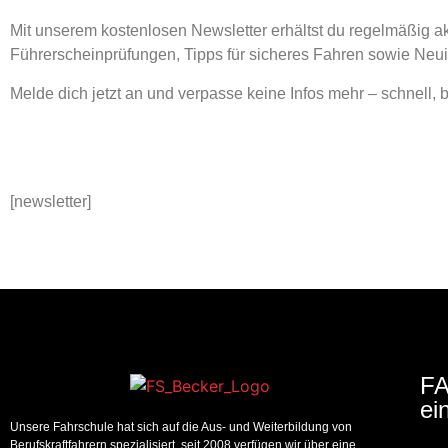
Mit unserem kostenlosen Newsletter erhältst du regelmäßig a
Führerscheinprüfungen, Tipps für sicheres Fahren sowie Neui
Melde dich jetzt an und verpasse keine Infos mehr – schnell,
[newsletter]
F
ei
Unsere Fahrschule hat sich auf die Aus- und Weiterbildung von
Berufskraftfahrern spezialisiert, seit 2008 verfügen wir über eine