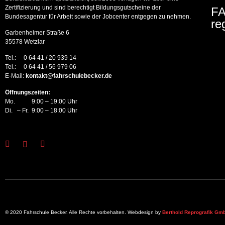
Zertifizierung und sind berechtigt Bildungsgutscheine der
FA
Bundesagentur für Arbeit sowie der Jobcenter entgegen zu nehmen.
re
Garbenheimer Straße 6
35578 Wetzlar
Tel.: 0 64 41 / 20 939 14
Tel.: 0 64 41 / 56 979 06
E-Mail:
kontakt@fahrschulebecker.de
Öffnungszeiten:
Mo. 9:00 – 19:00 Uhr
Di. – Fr. 9:00 – 18:00 Uhr
© 2020 Fahrschule Becker. Alle Rechte vorbehalten. Webdesign by
Berthold Reprografik Gm