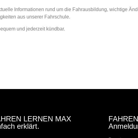
ktuelle Informationen rund um die Fahrausbildung, wichtige Än
gkeiten aus unserer Fahrschule.
 bequem und jederzeit kündbar.
AHREN LERNEN MAX
FAHREN
nfach erklärt.
Anmeldu