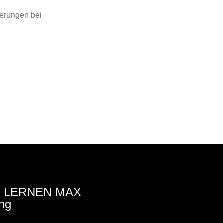
derungen bei
 LERNEN MAX
ng